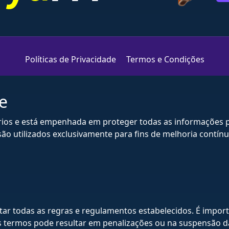
Políticas de Privacidade
Termos e Condições
de
ários e está empenhada em proteger todas as informações 
ão utilizados exclusivamente para fins de melhoria contín
r todas as regras e regulamentos estabelecidos. É import
tes termos pode resultar em penalizações ou na suspensão d