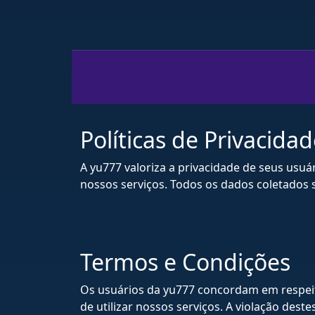
Políticas de Privacida
A yu777 valoriza a privacidade de seus usu
nossos serviços. Todos os dados coletados s
Termos e Condições
Os usuários da yu777 concordam em respeita
de utilizar nossos serviços. A violação des