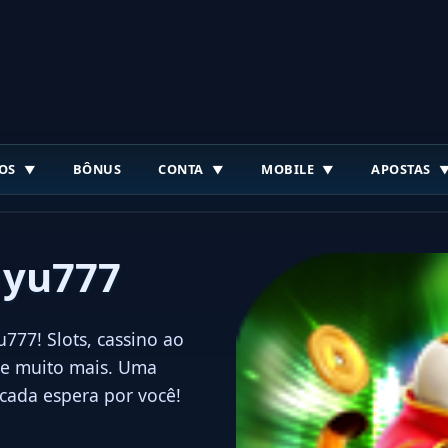
OS
BÔNUS
CONTA
MOBILE
APOSTAS
- yu777
777! Slots, cassino ao
a e muito mais. Uma
icada espera por você!