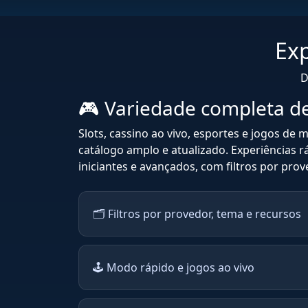
Exp
D
🎮 Variedade completa d
Slots, cassino ao vivo, esportes e jogos d
catálogo amplo e atualizado. Experiências r
iniciantes e avançados, com filtros por prove
🗂️ Filtros por provedor, tema e recursos
🕹️ Modo rápido e jogos ao vivo