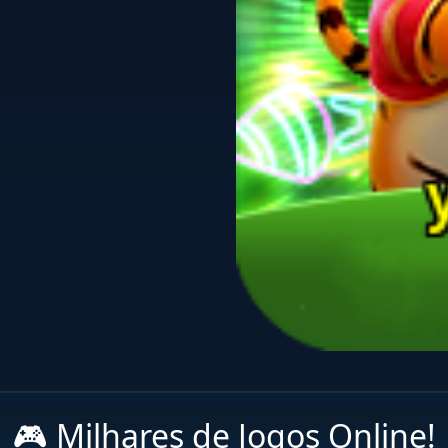
🎮 Milhares de Jogos Online!