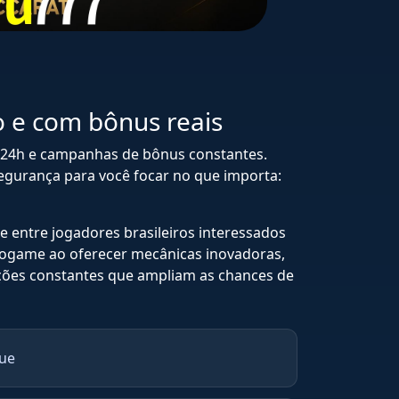
o e com bônus reais
 24h e campanhas de bônus constantes.
segurança para você focar no que importa:
 entre jogadores brasileiros interessados
eogame ao oferecer mecânicas inovadoras,
ções constantes que ampliam as chances de
gue